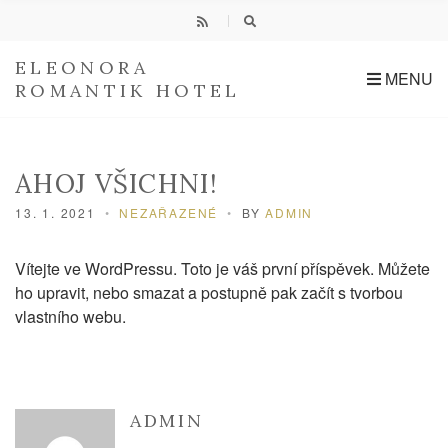
h
f
o
r
ELEONORA
:
MENU
ROMANTIK HOTEL
AHOJ VŠICHNI!
13. 1. 2021
NEZAŘAZENÉ
BY
ADMIN
Vítejte ve WordPressu. Toto je váš první příspěvek. Můžete
ho upravit, nebo smazat a postupně pak začít s tvorbou
vlastního webu.
ADMIN